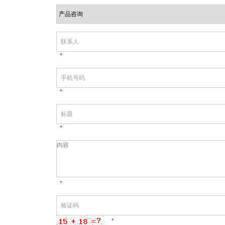
*
*
*
*
*